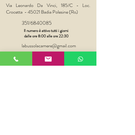
Via Leonardo Da Vinci, 185/C - Loc.
Crocetta - 45021 Badia Polesine (Ro)
351/6840085
Il numero è attivo tutti i giorni
dalle ore 8:00 alle ore 22:30
labussolacamere@gmail.com
To check the availability of the rooms, the cost, to
make a reservation or to have any information,
contact us by phone or fill out the form below and we
will reply as soon as possible.
Cognome Nome