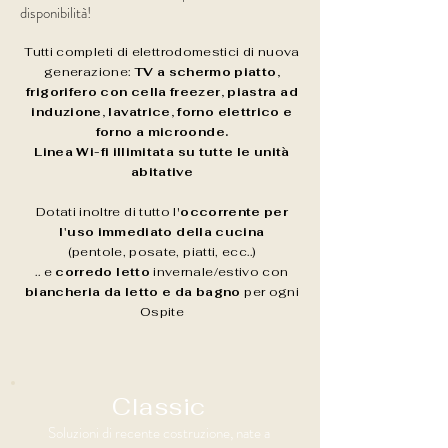
disponibilità!
Tutti completi di elettrodomestici di nuova
generazione:
TV a schermo piatto,
frigorifero con cella freezer, piastra ad
induzione, lavatrice, forno elettrico e
forno a microonde.
Linea Wi-fi illimitata su tutte le unità
abitative
Dotati inoltre di tutto l'
occorrente per
l'uso immediato della cucina
(pentole, posate, piatti, ecc..)
.. e
corredo letto
invernale/estivo con
biancheria da letto e da bagno
per ogni
Ospite
Classic
Soluzioni di recente costruzione, nate a