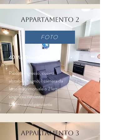
Appartamento 2
FOTO
40 Mq. Bilocale
Piccolo ingresso, cucina
abitabile, bagno, 1 camera da
letto matrimoniale o 2 letti
singoli su richiesta.
Lavatrice indipendente
Appartamento 3