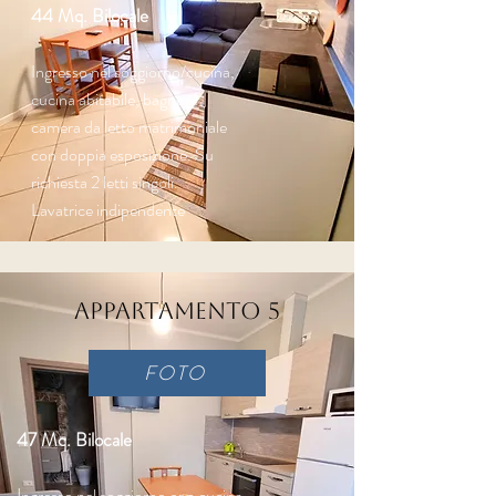
44 Mq. Bilocale
Ingresso nel soggiorno/cucina,
cucina abitabile, bagno, 1
camera da letto matrimoniale
con doppia esposizione. Su
richiesta 2 letti singoli.
Lavatrice indipendente
Appartamento 5
FOTO
47 Mq. Bilocale
I
ngresso nel soggiorno con cucina