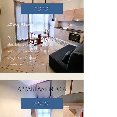
FOTO
40 Mq. Bilocale
Piccolo ingresso, cucina
abitabile, bagno, 1 camera da
letto matrimoniale o 2 letti
singoli su richiesta.
Lavatrice indipendente.
Appartamento 4
FOTO