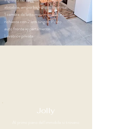
abitabile, ampio bagno con lavatrice,
1 camera da letto matrimoniale, su
richiesta con 2 letti singoli. Posto
auto fronte appartamento.
Lavatrice privata
Jolly
Al primo piano dell'immobile si trovano