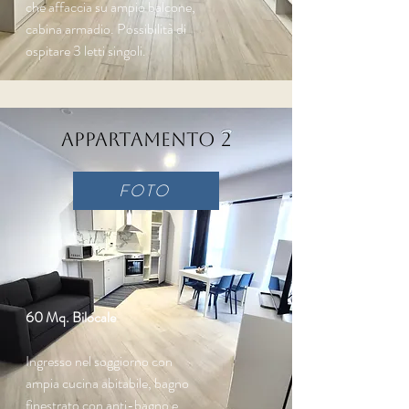
che affaccia su ampio balcone,
cabina armadio. Possibilità di
ospitare 3 letti singoli.
Appartamento 2
FOTO
60 Mq. Bilocale
Ingresso nel soggiorno con
ampia cucina abitabile, bagno
finestrato con anti-bagno e