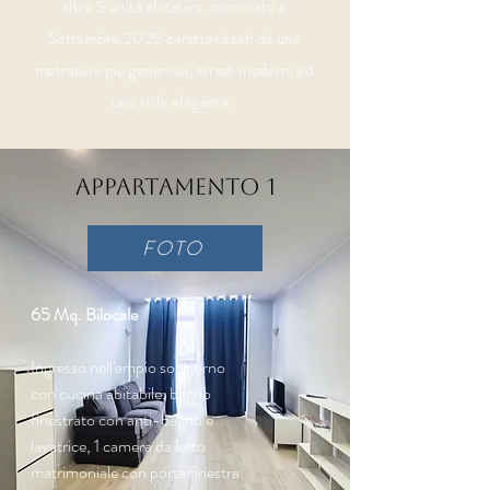
altre 5 unità abitative, terminate a
Settembre 2025 caratterizzati da una
metratura più generosa, arredi moderni ed
uno stile elegante.
Appartamento 1
FOTO
65 Mq. Bilocale
Ingresso nell'ampio soggiorno
con cucina abitabile, bagno
finestrato con anti-bagno e
lavatrice, 1 camera da letto
matrimoniale con porta finestra