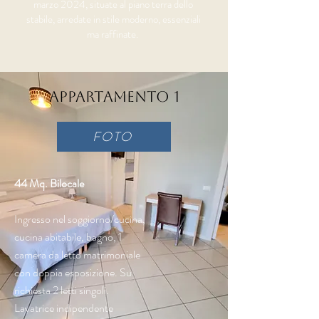
marzo 2024, situate al piano terra dello
stabile, arredate in stile moderno, essenziali
ma raffinate.
Appartamento 1
FOTO
44 Mq. Bilocale
Ingresso nel soggiorno/cucina,
cucina abitabile, bagno, 1
camera da letto matrimoniale
con doppia esposizione. Su
richiesta 2 letti singoli.
Lavatrice indipendente