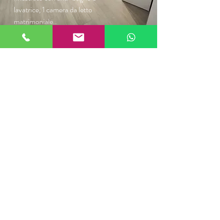
lavatrice, 1 camera da letto
matrimoniale..
Appartamento 3
FOTO
60 Mq. Bilocale
Ingresso nel soggiorno con
cucina abitabile, bagno
finestrato con anti-bagno e
lavatrice, 1 ampia camera da
letto con letto matrimoniale o 2